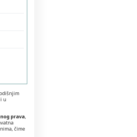
godišnjim
 i u
dnog prava
,
hvatna
anima, čime