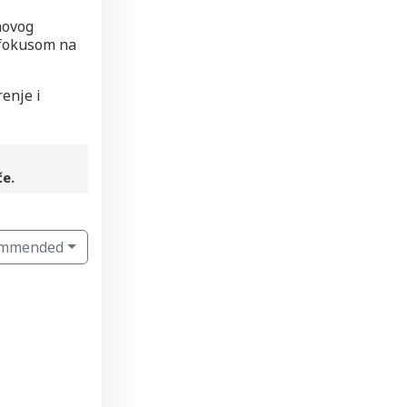
hovog
 fokusom na
renje i
če.
ommended