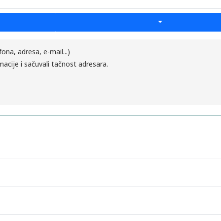
fona, adresa, e-mail...)
macije i sačuvali tačnost adresara.