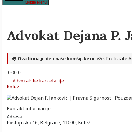
Mobile Menu
Advokat Dejana P. 
🏘️
Ova firma je deo naše komšijske mreže.
Pretražite Ad
0.00
0
Advokatske kancelarije
Kotež
Kontakt informacije
Adresa
Postojnska 16, Belgrade, 11000, Kotež