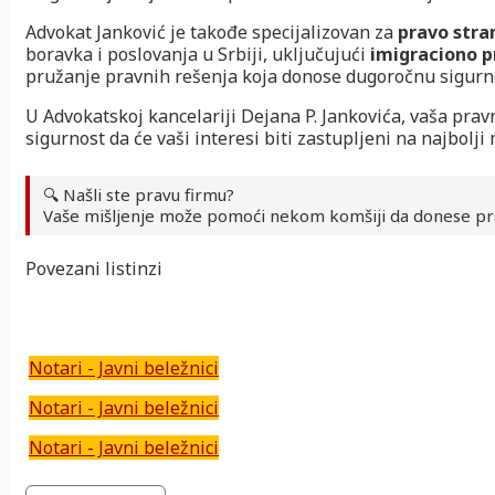
Advokat Janković je takođe specijalizovan za
pravo stra
boravka i poslovanja u Srbiji, uključujući
imigraciono p
pružanje pravnih rešenja koja donose dugoročnu sigurno
U Advokatskoj kancelariji Dejana P. Jankovića, vaša prav
sigurnost da će vaši interesi biti zastupljeni na najbolji
🔍 Našli ste pravu firmu?
Vaše mišljenje može pomoći nekom komšiji da donese pr
Povezani listinzi
Notari - Javni beležnici
Notari - Javni beležnici
Notari - Javni beležnici