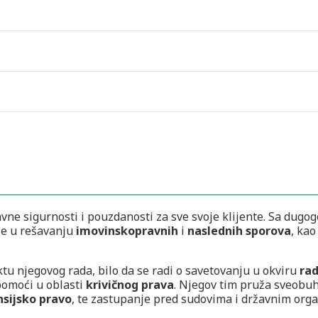
avne sigurnosti i pouzdanosti za sve svoje klijente. Sa dugo
iče u rešavanju
imovinskopravnih
i
naslednih sporova
, kao
u njegovog rada, bilo da se radi o savetovanju u okviru
ra
pomoći u oblasti
krivičnog prava
. Njegov tim pruža sveobu
nsijsko pravo
, te zastupanje pred sudovima i državnim org