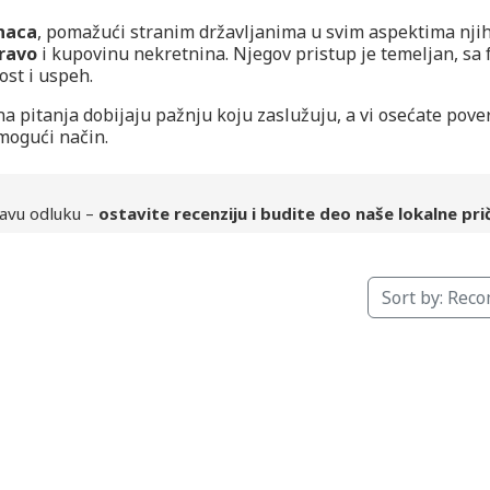
naca
, pomažući stranim državljanima u svim aspektima nji
ravo
i kupovinu nekretnina. Njegov pristup je temeljan, sa
st i uspeh.
na pitanja dobijaju pažnju koju zaslužuju, a vi osećate pove
 mogući način.
avu odluku –
ostavite recenziju i budite deo naše lokalne pri
Sort by:
Rec