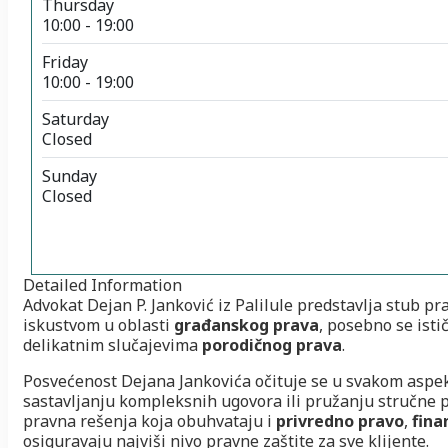
Thursday
10:00 - 19:00
Friday
10:00 - 19:00
Saturday
Closed
Sunday
Closed
Detailed Information
Advokat Dejan P. Janković iz Palilule predstavlja stub pr
iskustvom u oblasti
građanskog prava
, posebno se ist
delikatnim slučajevima
porodičnog prava
.
Posvećenost Dejana Jankovića očituje se u svakom aspekt
sastavljanju kompleksnih ugovora ili pružanju stručne 
pravna rešenja koja obuhvataju i
privredno pravo
,
fina
osiguravaju najviši nivo pravne zaštite za sve klijente.