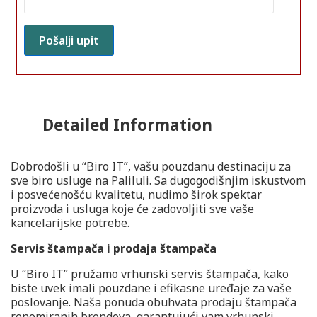
Detailed Information
Dobrodošli u “Biro IT”, vašu pouzdanu destinaciju za
sve biro usluge na Paliluli. Sa dugogodišnjim iskustvom
i posvećenošću kvalitetu, nudimo širok spektar
proizvoda i usluga koje će zadovoljiti sve vaše
kancelarijske potrebe.
Servis štampača i prodaja štampača
U “Biro IT” pružamo vrhunski servis štampača, kako
biste uvek imali pouzdane i efikasne uređaje za vaše
poslovanje. Naša ponuda obuhvata prodaju štampača
renomiranih brendova, garantujući vam vrhunski