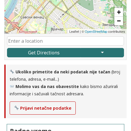
+
−
Leaflet
|
©
OpenStreetMap
contributors
Get Directions
Ukoliko primetite da neki podatak nije tačan
(broj
telefona, adresa, e-mail...)
Molimo vas da nas obavestite
kako bismo ažurirali
informacije i sačuvali tačnost adresara.
Prijavi netačne podatke
Radno vreme