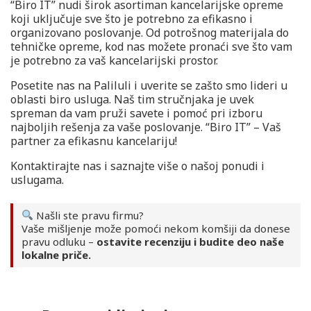
“Biro IT” nudi širok asortiman kancelarijske opreme
koji uključuje sve što je potrebno za efikasno i
organizovano poslovanje. Od potrošnog materijala do
tehničke opreme, kod nas možete pronaći sve što vam
je potrebno za vaš kancelarijski prostor.
Posetite nas na Paliluli i uverite se zašto smo lideri u
oblasti biro usluga. Naš tim stručnjaka je uvek
spreman da vam pruži savete i pomoć pri izboru
najboljih rešenja za vaše poslovanje. “Biro IT” – Vaš
partner za efikasnu kancelariju!
Kontaktirajte nas i saznajte više o našoj ponudi i
uslugama.
Našli ste pravu firmu?
Vaše mišljenje može pomoći nekom komšiji da donese
pravu odluku –
ostavite recenziju i budite deo naše
lokalne priče.