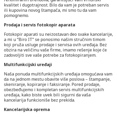
kvalitet i dugotrajnost. Bilo da vam je potreban servis
ili kupovina novog štampača, mi smo tu da vam
pomognemo.
Prodaja i servis fotokopir aparata
Fotokopir aparati su neizostavan deo svake kancelarije,
a mi u “Biro IT” se ponosimo našim stručnim timom
koji pruža usluge prodaje i servisa ovih uređaja. Bez
obzira na veličinu vaše firme, imamo rešenje koje će
zadovoljiti sve vaše potrebe za fotokopiranjem.
Multifunkcijski uređaji
Naša ponuda multifunkcijskih uređaja omogućava vam
da na jednom mestu obavite više poslova – štampanje,
skeniranje, kopiranje i faksiranje. Pored prodaje,
obezbeđujemo i kompletan servis multifunkcijskih
uređaja, kako biste uvek bili sigurni da vaša
kancelarija funkcioniše bez prekida.
Kancelarijska oprema