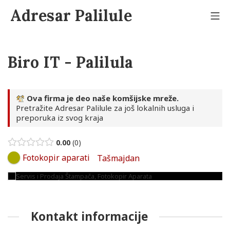
Skip
Adresar Palilule
to
Mo
content
Biro IT - Palilula
Ova firma je deo naše komšijske mreže.
Pretražite Adresar Palilule za još lokalnih usluga i
preporuka iz svog kraja
0.00
0
Fotokopir aparati
Tašmajdan
Kontakt informacije