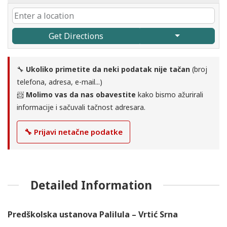
Get Directions
🔧
Ukoliko primetite da neki podatak nije tačan
(broj
telefona, adresa, e-mail...)
📨
Molimo vas da nas obavestite
kako bismo ažurirali
informacije i sačuvali tačnost adresara.
🔧 Prijavi netačne podatke
Detailed Information
Predškolska ustanova Palilula – Vrtić Srna