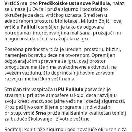
Vrtić Srna
, deo
Predškolske ustanove Palilula
, nalazi
se u naselju Ovča i pruža sigurno i podsticajno
okruženje za decu vrtićkog uzrasta. Smešten u
adaptiranom prostoru biblioteke „Milutin Bojić“, ovaj
vrtić u Paliluli
osmišljen je tako da odgovara
potrebama i interesovanjima mališana, pružajući im
mogućnost da uče i istražuju kroz igru.
Posebna prednost vrtića je uređeni prostor u blizini,
namenjen boravku dece na otvorenom. Opremljen
odgovarajućim spravama za igru, ovaj prostor
omogućava mališanima svakodnevne aktivnosti na
svežem vazduhu, što doprinosi njihovom zdravom
razvoju i motoričkim veštinama.
Stručan tim vaspitača u
PU Palilula
posvećen je
stvaranju prijatne atmosfere u kojoj deca razvijaju
svoju kreativnost, socijalne veštine i osećaj sigurnosti.
Kroz pažljivo osmišljene programe i individualni
pristup,
vrtić Srna
pruža mališanima kvalitetan temelj
za buduće školovanje i životne veštine.
Roditelji koji traže sigurno i podržavajuće okruženje za