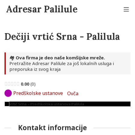
Skip
Adresar Palilule
to
Mo
content
Dečiji vrtić Srna - Palilula
🏘️
Ova firma je deo naše komšijske mreže.
Pretražite Adresar Palilule za još lokalnih usluga i
preporuka iz svog kraja
0.00
0
Predškolske ustanove
Ovča
Kontakt informacije