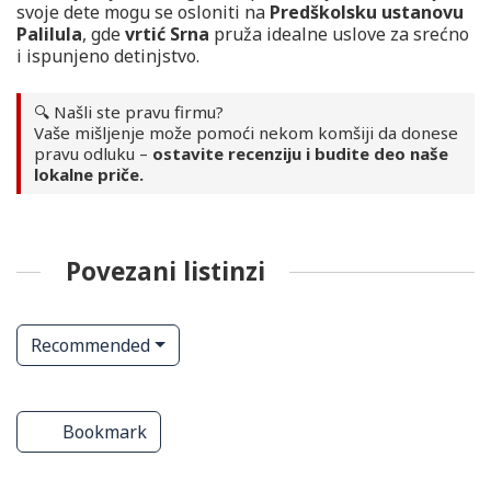
svoje dete mogu se osloniti na
Predškolsku ustanovu
Palilula
, gde
vrtić Srna
pruža idealne uslove za srećno
i ispunjeno detinjstvo.
🔍 Našli ste pravu firmu?
Vaše mišljenje može pomoći nekom komšiji da donese
pravu odluku –
ostavite recenziju i budite deo naše
lokalne priče.
Povezani listinzi
Recommended
ve
Predškolske ustanove
Predškolske ustanove
Bookmark