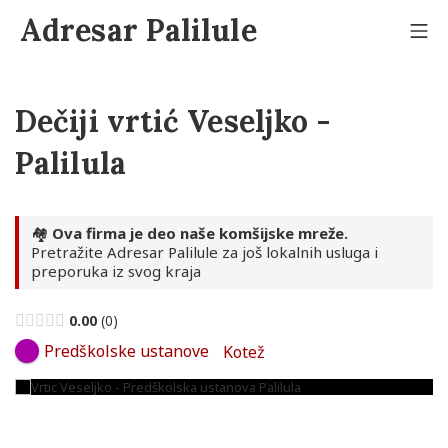
Skip
Adresar Palilule
to
Mo
content
Dečiji vrtić Veseljko -
Palilula
🏘️
Ova firma je deo naše komšijske mreže.
Pretražite Adresar Palilule za još lokalnih usluga i
preporuka iz svog kraja
0.00
0
Predškolske ustanove
Kotež