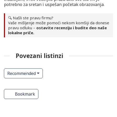
potrebno za sretan i uspešan početak obrazovanja.
🔍 Našli ste pravu firmu?
Vaše mišljenje može pomoći nekom komšiji da donese
pravu odluku –
ostavite recenziju i budite deo naše
lokalne priče.
Povezani listinzi
Recommended
ve
Predškolske ustanove
Predškolske ustanove
Bookmark