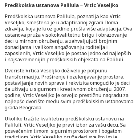
Predškolska ustanova Palilula – Vrtic Veseljko
Predškolska ustanova Palilula, poznatija kao Vrtic
Veseljko, smeštena je u adaptiranoj zgradi Doma
zdravlja, koja je kroz godine prošla više adaptacija. Ova
ustanova pruža visokokvalitetnu brigu i obrazovanje
deci u mirnom okruženju, a zahvaljujući brojnim
donacijama i velikom angažovanju roditelja i
zaposlenih, Vrtic Veseljko je postao jedno od najlepših
i najsavremenijih predškolskih objekata na Paliluli.
Dvoriste Vrtica Veseljko doživelo je potpunu
transformaciju. Proširenje i ozelenjavanje prostora,
postavljanje novih sprava i rekvizita omogućilo je deci
da uživaju u sigurnom i kreativnom okruženju. 2007.
godine, Vrtic Veseljko je osvojio prestižnu nagradu za
najlepše dvorište među svim predškolskim ustanovama
grada Beograda.
Ukoliko tražite kvalitetnu predškolsku ustanovu na
Paliluli, Vrtic Veseljko je pravi izbor za vašu decu. Sa
posvećenim timom, sigurnim prostorom i bogatom
tradicijom, Vrtic Veseljko pruža deci sve što im je