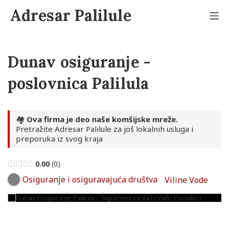
Skip
Adresar Palilule
to
Mo
content
Dunav osiguranje -
poslovnica Palilula
🏘️
Ova firma je deo naše komšijske mreže.
Pretražite Adresar Palilule za još lokalnih usluga i
preporuka iz svog kraja
0.00
0
Osiguranje i osiguravajuća društva
Viline Vode