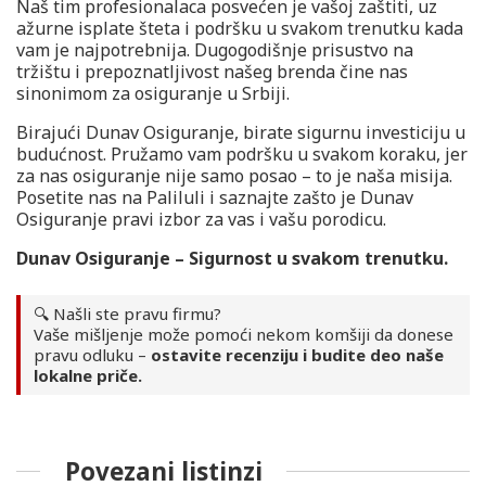
Naš tim profesionalaca posvećen je vašoj zaštiti, uz
ažurne isplate šteta i podršku u svakom trenutku kada
vam je najpotrebnija. Dugogodišnje prisustvo na
tržištu i prepoznatljivost našeg brenda čine nas
sinonimom za osiguranje u Srbiji.
Birajući Dunav Osiguranje, birate sigurnu investiciju u
budućnost. Pružamo vam podršku u svakom koraku, jer
za nas osiguranje nije samo posao – to je naša misija.
Posetite nas na Paliluli i saznajte zašto je Dunav
Osiguranje pravi izbor za vas i vašu porodicu.
Dunav Osiguranje – Sigurnost u svakom trenutku.
🔍 Našli ste pravu firmu?
Vaše mišljenje može pomoći nekom komšiji da donese
pravu odluku –
ostavite recenziju i budite deo naše
lokalne priče.
Povezani listinzi