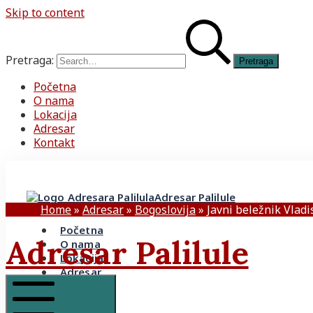
Skip to content
Pretraga:
Početna
O nama
Lokacija
Adresar
Kontakt
Adresar Palilule
Home
»
Adresar
»
Bogoslovija
»
Javni beležnik Vladi
Početna
Adresar Palilule
O nama
Lokacija
Adresar
Kontakt