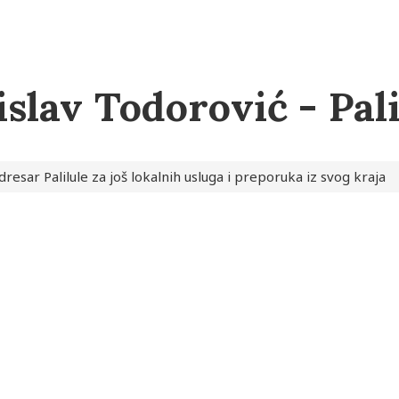
slav Todorović - Pali
resar Palilule za još lokalnih usluga i preporuka iz svog kraja