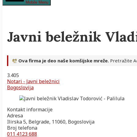
Mobile Menu
Javni beležnik Vladi
Ova firma je deo naše komšijske mreže.
Pretražite Ad
3.40
5
Notari - Javni beležnici
Bogoslovija
Kontakt informacije
Adresa
Ilirska 5, Belgrade, 11060, Bogoslovija
Broj telefona
011 4123 688