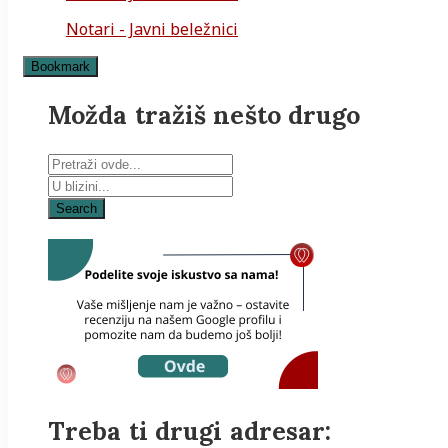
Notari - Javni beležnici
Bookmark
Možda tražiš nešto drugo
Search
Treba ti drugi adresar: