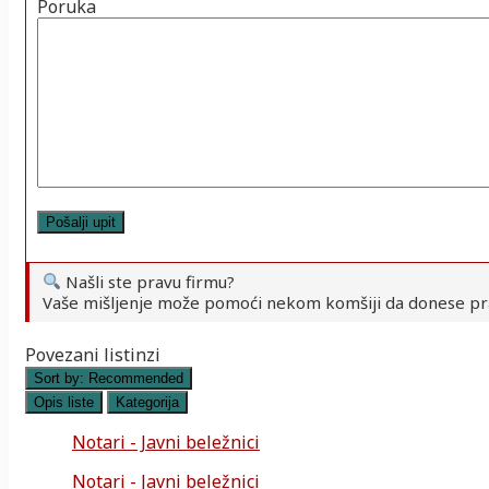
Poruka
Našli ste pravu firmu?
Vaše mišljenje može pomoći nekom komšiji da donese pr
Povezani listinzi
Sort by:
Recommended
Opis liste
Kategorija
Notari - Javni beležnici
Notari - Javni beležnici