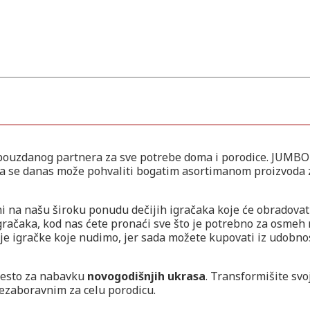
ouzdanog partnera za sve potrebe doma i porodice. JUMBO
a se danas može pohvaliti bogatim asortimanom proizvoda 
 na našu široku ponudu dečijih igračaka koje će obradovat
gračaka, kod nas ćete pronaći sve što je potrebno za osmeh 
čije igračke koje nudimo, jer sada možete kupovati iz udobno
mesto za nabavku
novogodišnjih ukrasa
. Transformišite sv
ezaboravnim za celu porodicu.