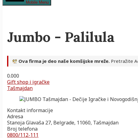
Mobile Menu
Jumbo - Palilula
Ova firma je deo naše komšijske mreže.
Pretražite Ad
0.00
0
Gift shop i igračke
Tašmajdan
Kontakt informacije
Adresa
Stanoja Glavaša 27, Belgrade, 11060, Tašmajdan
Broj telefona
0800/112-111