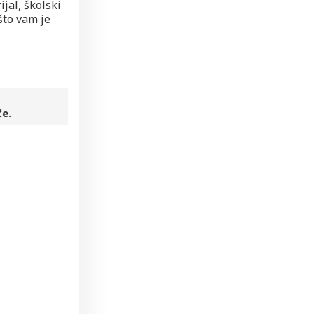
jal, školski
što vam je
če.