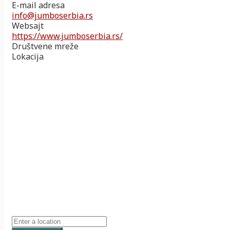
E-mail adresa
info@jumboserbia.rs
Websajt
https://www.jumboserbia.rs/
Društvene mreže
Lokacija