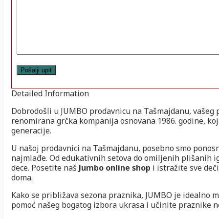
Detailed Information
Dobrodošli u JUMBO prodavnicu na Tašmajdanu, vašeg p
renomirana grčka kompanija osnovana 1986. godine, koj
generacije.
U našoj prodavnici na Tašmajdanu, posebno smo ponosni
najmlađe. Od edukativnih setova do omiljenih plišanih i
dece. Posetite naš
Jumbo online shop
i istražite sve de
doma.
Kako se približava sezona praznika, JUMBO je idealno 
pomoć našeg bogatog izbora ukrasa i učinite praznike n