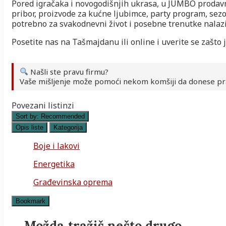
Pored igračaka i novogodišnjih ukrasa, u JUMBO prodavnic
pribor, proizvode za kućne ljubimce, party program, sezo
potrebno za svakodnevni život i posebne trenutke nalaz
Posetite nas na Tašmajdanu ili online i uverite se zašto
Našli ste pravu firmu?
Vaše mišljenje može pomoći nekom komšiji da donese pr
Povezani listinzi
Sort by:
Recommended
Opis liste
Kategorija
Boje i lakovi
Energetika
Građevinska oprema
Bookmark
Možda tražiš nešto drugo