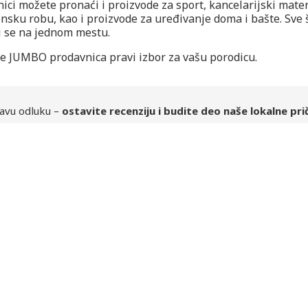
i možete pronaći i proizvode za sport, kancelarijski materi
nsku robu, kao i proizvode za uređivanje doma i bašte. Sve 
i se na jednom mestu.
 je JUMBO prodavnica pravi izbor za vašu porodicu.
avu odluku –
ostavite recenziju i budite deo naše lokalne pri