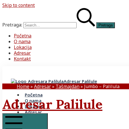
Skip to content
Pretraga:
Početna
O nama
Lokacija
Adresar
Kontakt
Adresar Palilule
Home
»
Adresar
»
Tašmajdan
»
Jumbo – Palilula
Početna
Adresar Palilule
O nama
Lokacija
Adresar
Kontakt