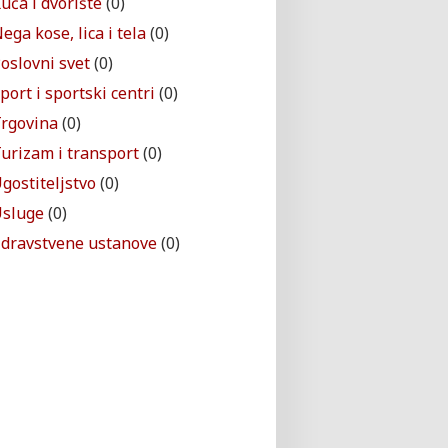
uća i dvorište
(0)
ega kose, lica i tela
(0)
oslovni svet
(0)
port i sportski centri
(0)
rgovina
(0)
urizam i transport
(0)
gostiteljstvo
(0)
sluge
(0)
dravstvene ustanove
(0)