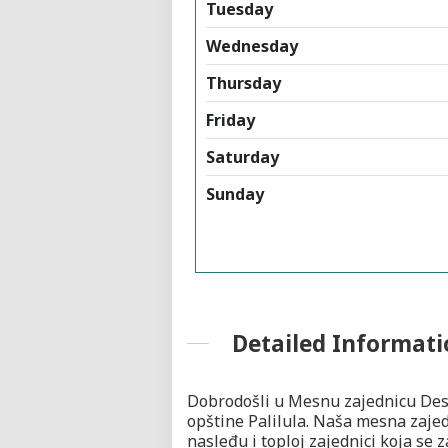
Tuesday
Wednesday
Thursday
Friday
Saturday
Sunday
Detailed Informati
Dobrodošli u Mesnu zajednicu Des
opštine Palilula. Naša mesna zajed
nasleđu i toploj zajednici koja se 