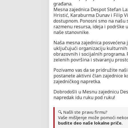
građana.
Mesna zajednica Despot Stefan La
Hristić, Karaburma Dunav i Filip Vi
dostupnom. Ponosni smo na našu 
razmenu resursa, ideja i podrške u 
naše stanovnike.
Naša mesna zajednica posvećena j
uključujući organizaciju kulturnih 
obrazovnih i socijalnih programa.
zelenih površina i stvaranju prosto
Pozivamo vas da se pridružite naši
postanete aktivni član zajednice ko
zajedničkog napretka.
Dobrodošli u Mesnu zajednicu Desp
napredak idu ruku pod ruku!
🔍 Našli ste pravu firmu?
Vaše mišljenje može pomoći neko
budite deo naše lokalne priče.