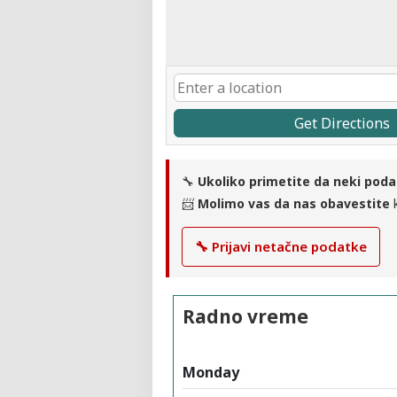
Get Directions
🔧
Ukoliko primetite da neki poda
📨
Molimo vas da nas obavestite
k
🔧 Prijavi netačne podatke
Radno vreme
Monday