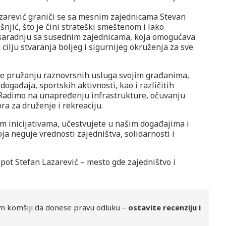
zarević graniči se sa mesnim zajednicama Stevan
šnjić, što je čini strateški smeštenom i lako
saradnju sa susednim zajednicama, koja omogućava
cilju stvaranja boljeg i sigurnijeg okruženja za sve
e pružanju raznovrsnih usluga svojim građanima,
događaja, sportskih aktivnosti, kao i različitih
 Radimo na unapređenju infrastrukture, očuvanju
ra za druženje i rekreaciju.
m inicijativama, učestvujete u našim događajima i
ja neguje vrednosti zajedništva, solidarnosti i
ot Stefan Lazarević – mesto gde zajedništvo i
m komšiji da donese pravu odluku –
ostavite recenziju i