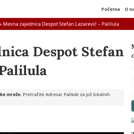
Početna
O n
»
Mesna zajednica Despot Stefan Lazarević – Palilula
nica Despot Stefan
Palilula
ske mreže.
Pretražite Adresar Palilule za još lokalnih