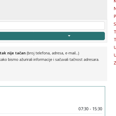
K
N
P
S
T
T
U
tak nije tačan
(broj telefona, adresa, e-mail...)
U
ako bismo ažurirali informacije i sačuvali tačnost adresara.
Z
07:30 - 15:30