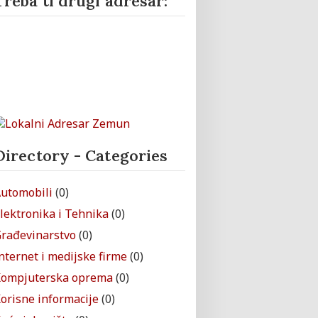
Treba ti drugi adresar:
Directory - Categories
utomobili
(0)
lektronika i Tehnika
(0)
rađevinarstvo
(0)
nternet i medijske firme
(0)
ompjuterska oprema
(0)
orisne informacije
(0)