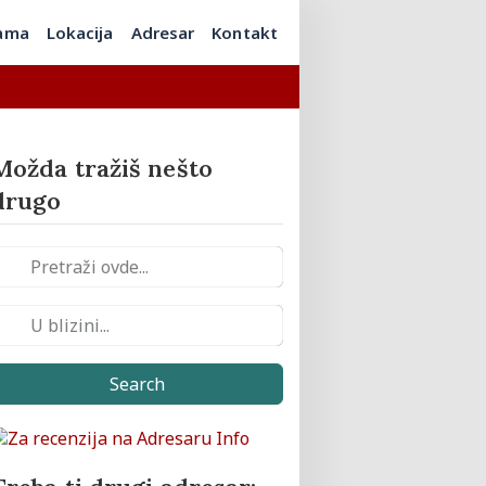
ama
Lokacija
Adresar
Kontakt
Možda tražiš nešto
drugo
Search