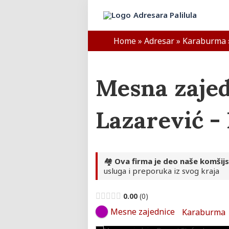
Skip
to
Adresar Palilule
content
Home
»
Adresar
»
Karaburma
Mesna zajed
Lazarević - 
🏘️
Ova firma je deo naše komšij
usluga i preporuka iz svog kraja
0.00
0
Mesne zajednice
Karaburma