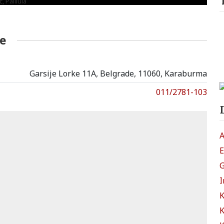
e
Garsije Lorke 11A, Belgrade, 11060, Karaburma
011/2781-103
A
E
G
I
K
K