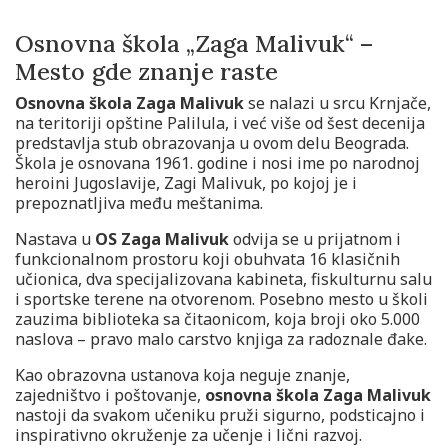
Osnovna škola „Zaga Malivuk“ –
Mesto gde znanje raste
Osnovna škola Zaga Malivuk
se nalazi u srcu Krnjače,
na teritoriji opštine Palilula, i već više od šest decenija
predstavlja stub obrazovanja u ovom delu Beograda.
Škola je osnovana 1961. godine i nosi ime po narodnoj
heroini Jugoslavije, Zagi Malivuk, po kojoj je i
prepoznatljiva među meštanima.
Nastava u
OS Zaga Malivuk
odvija se u prijatnom i
funkcionalnom prostoru koji obuhvata 16 klasičnih
učionica, dva specijalizovana kabineta, fiskulturnu salu
i sportske terene na otvorenom. Posebno mesto u školi
zauzima biblioteka sa čitaonicom, koja broji oko 5.000
naslova – pravo malo carstvo knjiga za radoznale đake.
Kao obrazovna ustanova koja neguje znanje,
zajedništvo i poštovanje,
osnovna škola Zaga Malivuk
nastoji da svakom učeniku pruži sigurno, podsticajno i
inspirativno okruženje za učenje i lični razvoj.