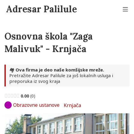
Skip
Adresar Palilule
to
Mo
content
Osnovna škola "Zaga
Malivuk" - Krnjača
🏘️
Ova firma je deo naše komšijske mreže.
Pretražite Adresar Palilule za još lokalnih usluga i
preporuka iz svog kraja
0.00
0
Obrazovne ustanove
Krnjača