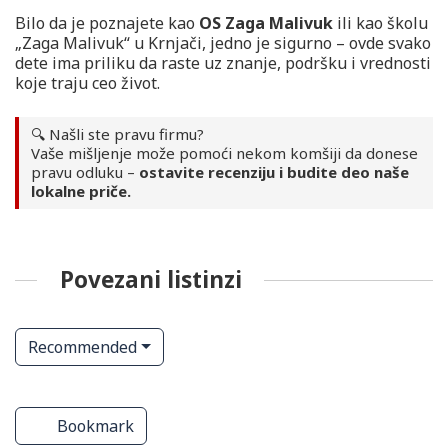
Bilo da je poznajete kao
OS Zaga Malivuk
ili kao školu
„Zaga Malivuk“ u Krnjači, jedno je sigurno – ovde svako
dete ima priliku da raste uz znanje, podršku i vrednosti
koje traju ceo život.
🔍 Našli ste pravu firmu?
Vaše mišljenje može pomoći nekom komšiji da donese
pravu odluku –
ostavite recenziju i budite deo naše
lokalne priče.
Povezani listinzi
Recommended
ve
Predškolske ustanove
Predškolske ustanove
Bookmark