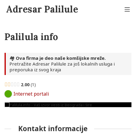
Skip
Adresar Palilule
to
Mo
content
Palilula info
🏘️
Ova firma je deo naše komšijske mreže.
Pretražite Adresar Palilule za još lokalnih usluga i
preporuka iz svog kraja
2.00
1
Internet portali
Kontakt informacije