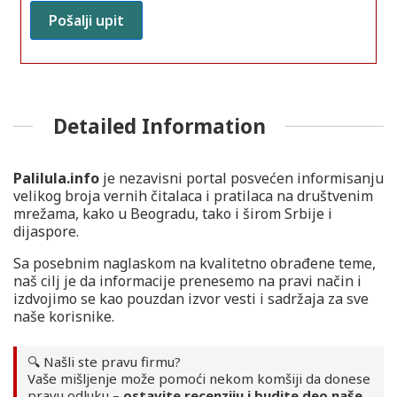
Detailed Information
Palilula.info
je nezavisni portal posvećen informisanju
velikog broja vernih čitalaca i pratilaca na društvenim
mrežama, kako u Beogradu, tako i širom Srbije i
dijaspore.
Sa posebnim naglaskom na kvalitetno obrađene teme,
naš cilj je da informacije prenesemo na pravi način i
izdvojimo se kao pouzdan izvor vesti i sadržaja za sve
naše korisnike.
🔍 Našli ste pravu firmu?
Vaše mišljenje može pomoći nekom komšiji da donese
pravu odluku –
ostavite recenziju i budite deo naše