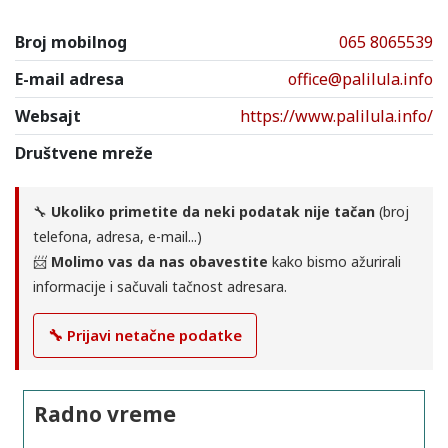
Broj mobilnog
065 8065539
E-mail adresa
office@palilula.info
Websajt
https://www.palilula.info/
Društvene mreže
🔧
Ukoliko primetite da neki podatak nije tačan
(broj
telefona, adresa, e-mail...)
📨
Molimo vas da nas obavestite
kako bismo ažurirali
informacije i sačuvali tačnost adresara.
🔧 Prijavi netačne podatke
Radno vreme