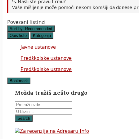
🔍 Našli ste pravu firmu?
Vaše mišljenje može pomoći nekom komšiji da donese pr
Povezani listinzi
Sort by:
Recommended
Opis liste
Kategorija
Javne ustanove
Predškolske ustanove
Predškolske ustanove
Bookmark
Možda tražiš nešto drugo
Search