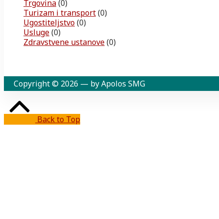
Trgovina
(0)
Turizam i transport
(0)
Ugostiteljstvo
(0)
Usluge
(0)
Zdravstvene ustanove
(0)
Copyright © 2026 — by Apolos SMG
Back to Top