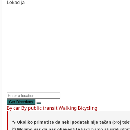
Lokacija
Get Directions
By car
By public transit
Walking
Bicycling
🔧
Ukoliko primetite da neki podatak nije tačan
(broj tele
📨
Molimo vas da nas obavestite
kako bismo ažurirali infor