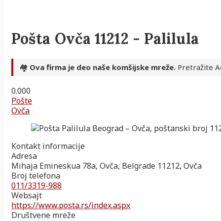
Pošta Ovča 11212 - Palilula
🏘️
Ova firma je deo naše komšijske mreže.
Pretražite Ad
0.00
0
Pošte
Ovča
Kontakt informacije
Adresa
Mihaja Emineskua 78a, Ovča, Belgrade 11212, Ovča
Broj telefona
011/3319-988
Websajt
https://www.posta.rs/index.aspx
Društvene mreže