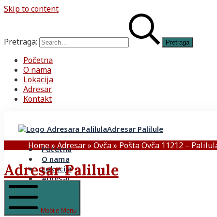
Skip to content
Pretraga:
Početna
O nama
Lokacija
Adresar
Kontakt
Adresar Palilule
Home
»
Adresar
»
Ovča
»
Pošta Ovča 11212 – Palilul
Početna
O nama
Adresar Palilule
Lokacija
Adresar
Kontakt
Mobile Menu