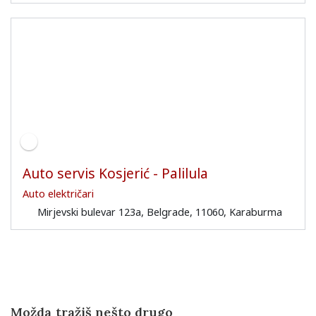
Auto servis Kosjerić - Palilula
Auto električari
Mirjevski bulevar 123a, Belgrade, 11060, Karaburma
Možda tražiš nešto drugo