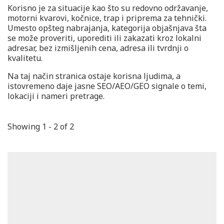
Korisno je za situacije kao što su redovno održavanje,
motorni kvarovi, kočnice, trap i priprema za tehnički.
Umesto opšteg nabrajanja, kategorija objašnjava šta
se može proveriti, uporediti ili zakazati kroz lokalni
adresar, bez izmišljenih cena, adresa ili tvrdnji o
kvalitetu.
Na taj način stranica ostaje korisna ljudima, a
istovremeno daje jasne SEO/AEO/GEO signale o temi,
lokaciji i nameri pretrage.
Showing 1 - 2 of 2