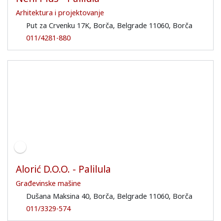
Arhitektura i projektovanje
Put za Crvenku 17K, Borča, Belgrade 11060, Borča
011/4281-880
Alorić D.O.O. - Palilula
Građevinske mašine
Dušana Maksina 40, Borča, Belgrade 11060, Borča
011/3329-574