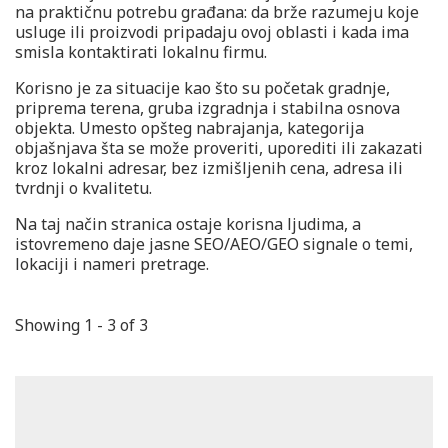
na praktičnu potrebu građana: da brže razumeju koje
usluge ili proizvodi pripadaju ovoj oblasti i kada ima
smisla kontaktirati lokalnu firmu.
Korisno je za situacije kao što su početak gradnje,
priprema terena, gruba izgradnja i stabilna osnova
objekta. Umesto opšteg nabrajanja, kategorija
objašnjava šta se može proveriti, uporediti ili zakazati
kroz lokalni adresar, bez izmišljenih cena, adresa ili
tvrdnji o kvalitetu.
Na taj način stranica ostaje korisna ljudima, a
istovremeno daje jasne SEO/AEO/GEO signale o temi,
lokaciji i nameri pretrage.
Showing 1 - 3 of 3