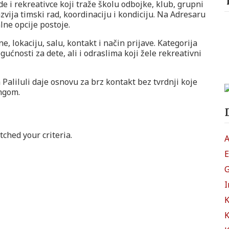
e i rekreativce koji traže školu odbojke, klub, grupni
azvija timski rad, koordinaciju i kondiciju. Na Adresaru
alne opcije postoje.
e, lokaciju, salu, kontakt i način prijave. Kategorija
ćnosti za dete, ali i odraslima koji žele rekreativni
Paliluli daje osnovu za brz kontakt bez tvrdnji koje
ngom.
ched your criteria.
A
E
G
I
K
K