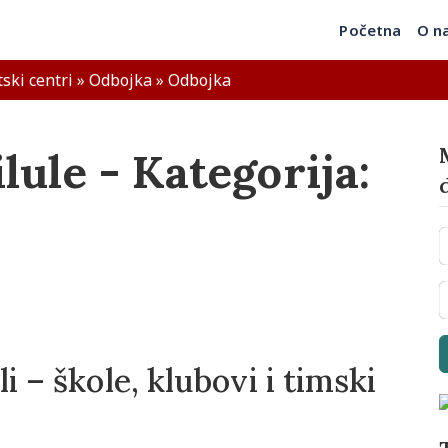
Početna
O n
tski centri
»
Odbojka
»
Odbojka
lule - Kategorija:
i – škole, klubovi i timski