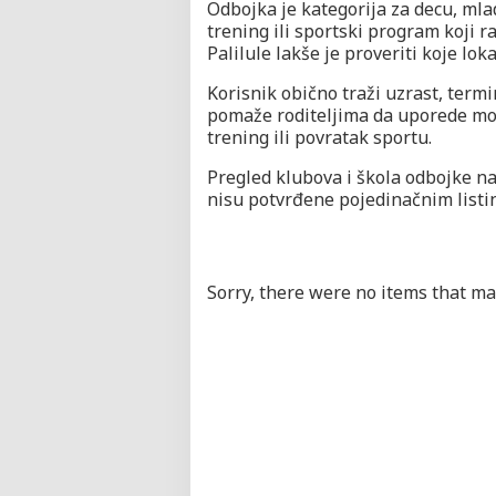
Odbojka je kategorija za decu, mlad
trening ili sportski program koji r
Palilule lakše je proveriti koje lok
Korisnik obično traži uzrast, termin
pomaže roditeljima da uporede mogu
trening ili povratak sportu.
Pregled klubova i škola odbojke na 
nisu potvrđene pojedinačnim listi
Sorry, there were no items that mat