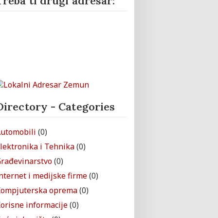
Treba ti drugi adresar:
Directory - Categories
utomobili
(0)
lektronika i Tehnika
(0)
rađevinarstvo
(0)
nternet i medijske firme
(0)
ompjuterska oprema
(0)
orisne informacije
(0)