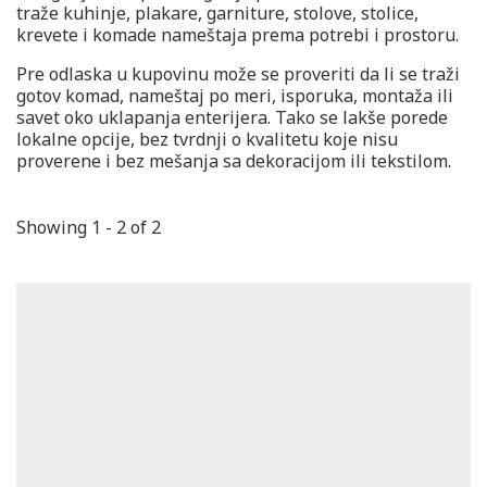
traže kuhinje, plakare, garniture, stolove, stolice,
krevete i komade nameštaja prema potrebi i prostoru.
Pre odlaska u kupovinu može se proveriti da li se traži
gotov komad, nameštaj po meri, isporuka, montaža ili
savet oko uklapanja enterijera. Tako se lakše porede
lokalne opcije, bez tvrdnji o kvalitetu koje nisu
proverene i bez mešanja sa dekoracijom ili tekstilom.
Showing 1 - 2 of 2