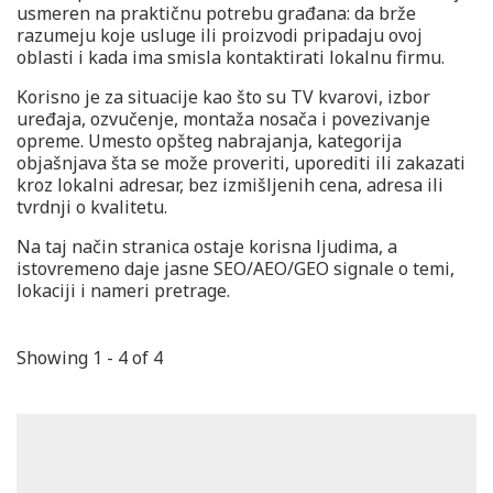
usmeren na praktičnu potrebu građana: da brže
razumeju koje usluge ili proizvodi pripadaju ovoj
oblasti i kada ima smisla kontaktirati lokalnu firmu.
Korisno je za situacije kao što su TV kvarovi, izbor
uređaja, ozvučenje, montaža nosača i povezivanje
opreme. Umesto opšteg nabrajanja, kategorija
objašnjava šta se može proveriti, uporediti ili zakazati
kroz lokalni adresar, bez izmišljenih cena, adresa ili
tvrdnji o kvalitetu.
Na taj način stranica ostaje korisna ljudima, a
istovremeno daje jasne SEO/AEO/GEO signale o temi,
lokaciji i nameri pretrage.
Showing 1 - 4 of 4