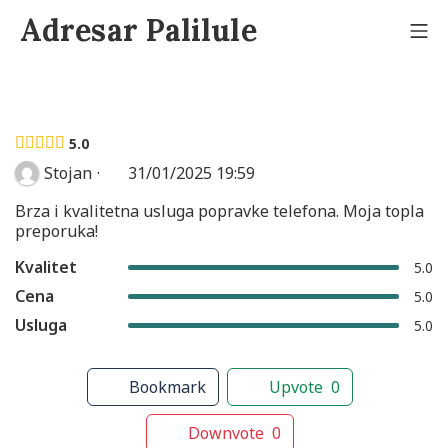
Skip
Adresar Palilule
to
Mo
content
5.0
Stojan
·
31/01/2025 19:59
Brza i kvalitetna usluga popravke telefona. Moja topla
preporuka!
Kvalitet
5.0
Cena
5.0
Usluga
5.0
Bookmark
Upvote
0
Downvote
0